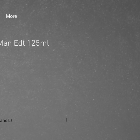
More
Man Edt 125ml
ands.)
se/produkt/hugo-boss-man-edt-