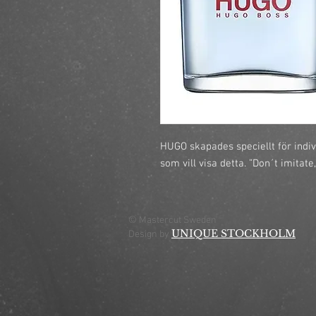
HUGO skapades speciellt för indivi
som vill visa detta. ”Don´t imitate
© Mastercut Sweden
UNIQUE STOCKHOLM
Design by