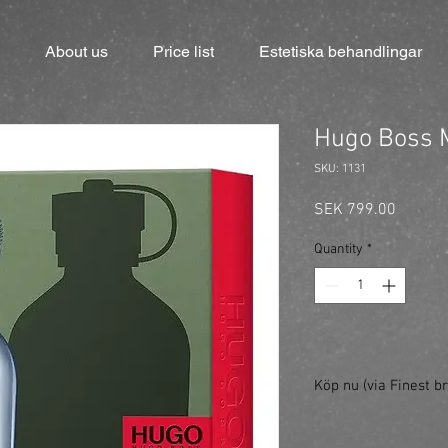
About us
Price list
Estetiska behandlingar
Hugo Boss 
SKU: 1131
Price
SEK 799.00
Quantity
*
Köp nu (via Finest br
https://finestbrands.
125ml/?ref=mastercut