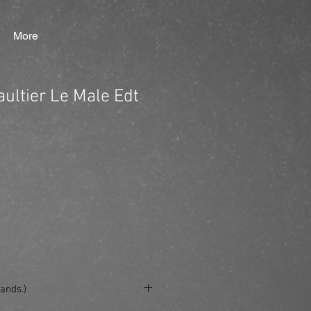
More
ultier Le Male Edt
ands.)