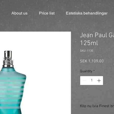
About us
Price list
Estetiska behandlingar
Jean Paul Ga
125ml
SKU: 1135
Price
SEK 1,109.00
Quantity
*
Köp nu (via Finest br