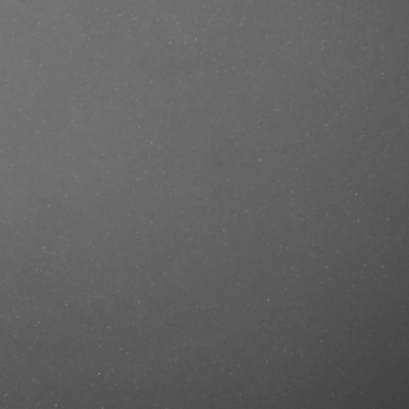
e/produkt/jean-paul-gaultier-le-male-
rcut