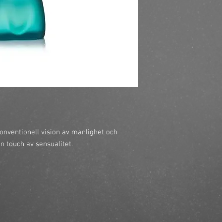
https://finestbrands.s
edt-125ml/?ref=maste
nventionell vision av manlighet och 
n touch av sensualitet.