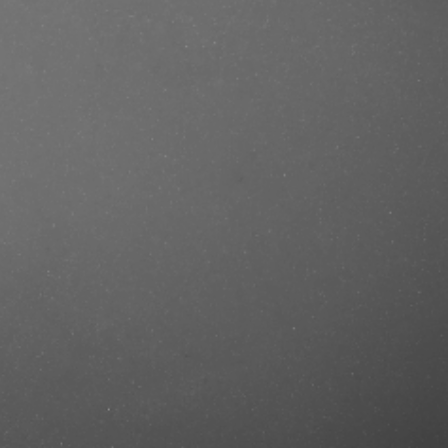
se/produkt/jessica-simpson-ten-
ster/?ref=mastercut