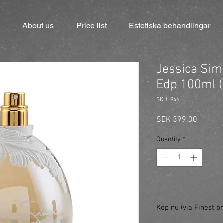
About us
Price list
Estetiska behandlingar
Jessica Si
Edp 100ml (
SKU: 946
Price
SEK 399.00
Quantity
*
Köp nu (via Finest br