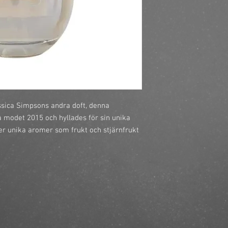
https://finestbrands.
perfume-edp-100ml-te
sica Simpsons andra doft, denna 
 modet 2015 och hyllades för sin unika 
er unika aromer som frukt och stjärnfrukt 