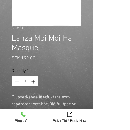
SKU: 511
Lanza Moi Moi Hair
Masque
Price
SEK 199.00
Quantity
*
Djupverkande återfuktare som 
reparerar torrt hår. Blå fuktpärlor 
verkar direkt som koncentrerad 
fuktgivare.

Ring / Call
Boka Tid / Book Now
\n
