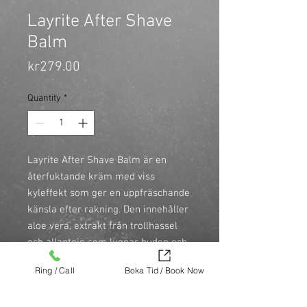
Layrite After Shave
Balm
Price
kr279.00
Quantity
*
Layrite After Shave Balm är en 
återfuktande kräm med viss 
kyleffekt som ger en uppfräschande 
känsla efter rakning. Den innehåller 
aloe vera, extrakt från trollhassel 
och allantoin som lugnar huden och 
motverkar klåda och irritation. 
Ring / Call
Boka Tid / Book Now
Avocadoloja och olivolja ger en djupt 
närande effekt. Balmen passar 