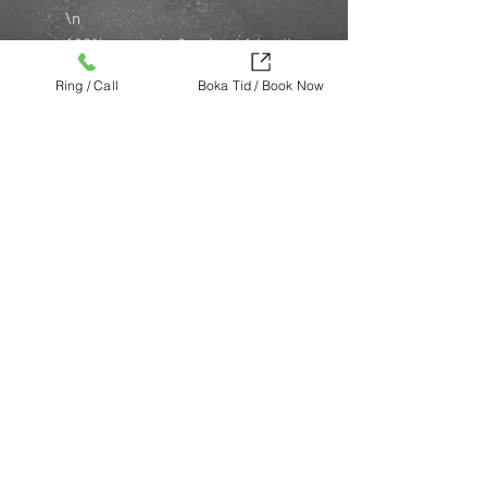
\n
100% veganskt & animal friendly
\n
Ring / Call
Boka Tid / Book Now
Klimatkompenserad förpackning
\n
Alla Maria Nila hårinpackningar
har ett PH-värde på 5-5.5 i nivå
med vår hud och hårs naturliga
PH-värde
\n
\n
Köp nu (via Finest brands.)
https://finestbrands.se/produkt/lumino
us-colour-masque/?ref=mastercut
© Mastercut Sweden
UNIQUE STOCKHOLM
Design by