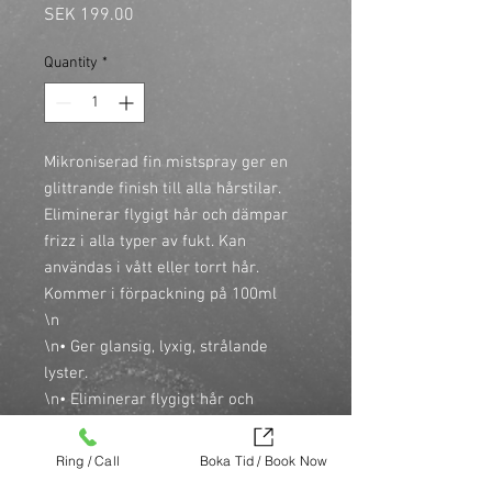
Price
SEK 199.00
Quantity
*
Mikroniserad fin mistspray ger en 
glittrande finish till alla hårstilar. 
Eliminerar flygigt hår och dämpar 
frizz i alla typer av fukt. Kan 
användas i vått eller torrt hår. 
Kommer i förpackning på 100ml

\n

\n• Ger glansig, lyxig, strålande 
lyster.

\n• Eliminerar flygigt hår och 
dämpar frizz.

\n• Skapar en len och silkesmjuk 
Ring / Call
Boka Tid / Book Now
känsla.
