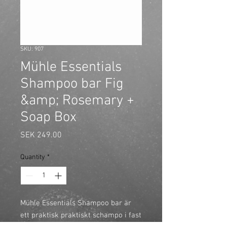
SKU: 907
Mühle Essentials
Shampoo bar Fig
&amp; Rosemary +
Soap Box
Price
SEK 249.00
Quantity
*
Mühle Essentials Shampoo bar är 
ett praktisk praktiskt schampo i fast 