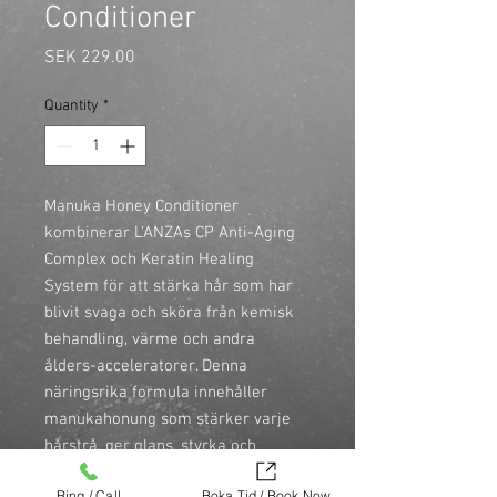
Conditioner
Price
SEK 229.00
Quantity
*
Manuka Honey Conditioner 
kombinerar L’ANZAs CP Anti-Aging 
Complex och Keratin Healing 
System för att stärka hår som har 
blivit svaga och sköra från kemisk 
behandling, värme och andra 
ålders-acceleratorer. Denna 
näringsrika formula innehåller 
manukahonung som stärker varje 
hårstrå, ger glans, styrka och 
elasticitet.

Ring / Call
Boka Tid / Book Now