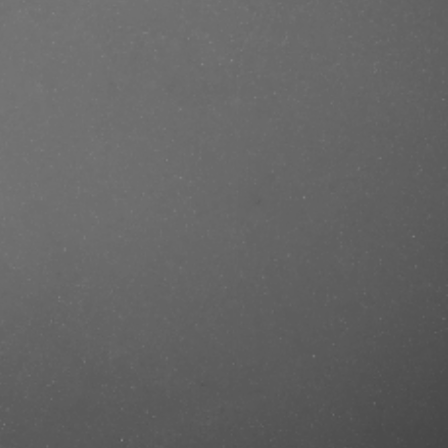
.se/produkt/manuka-honey-
ercut