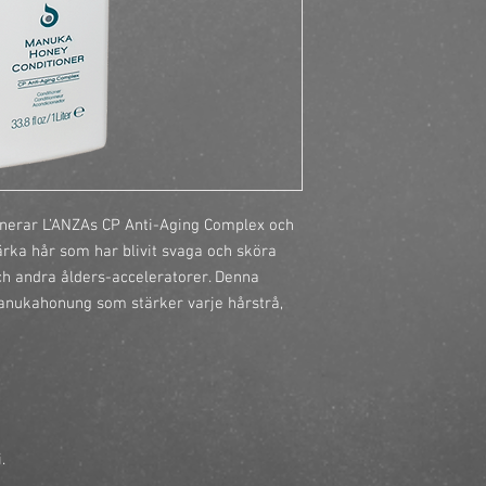
https://finestbrands
conditioner/?ref=mast
erar L’ANZAs CP Anti-Aging Complex och 
ärka hår som har blivit svaga och sköra 
h andra ålders-acceleratorer. Denna 
anukahonung som stärker varje hårstrå, 

