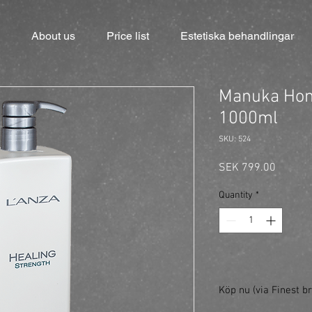
About us
Price list
Estetiska behandlingar
Manuka Hone
1000ml
SKU: 524
Price
SEK 799.00
Quantity
*
Köp nu (via Finest br