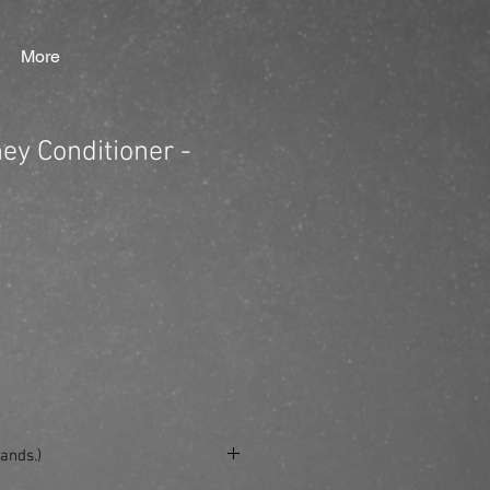
More
y Conditioner -
ands.)