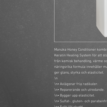
Manuka Honey Conditioner kombin
Keratin Healing System för att st
från kemisk behandling, värme oc
näringsrika formula innehåller m
ger glans, styrka och elasticitet.

\n

\n• Avlägsnar fria radikaler.

\n• Reparerande och utredande.

\n• Bygger upp elasticitet.

\n• Sulfat-, gluten- och parabenfri.