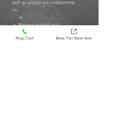
doft av jasmin och lindblomma

\n
\n
Motverkar mjäll och
hårbottensproblem
Ring / Call
Boka Tid / Book Now
\n
Hårväxtstimulerande
\n
Lugnande aloe vera-extrakt
\n
100% veganskt & animal friendly
\n
Klimatkompenserad förpackning
\n
Köp nu (via Finest brands.)
https://finestbrands.se/produkt/head-
hair-heal-shampoo/?ref=mastercut