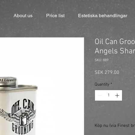
About us
Price list
Estetiska behandlingar
Oil Can Gro
Angels Sha
SKU: 889
Price
SEK 279.00
Quantity
*
Köp nu (via Finest br