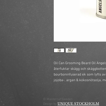
Oil Can Grooming Beard Oil Angel
återfuktar skägg och skäggbotten
bourboninfuserad ek som lyfts av 
jojoba-, argan & kokosnötsolja, me
© Mastercut Sweden
UNIQUE STOCKHOLM
Design by