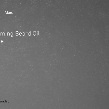
More
oming Beard Oil
re
ands.)