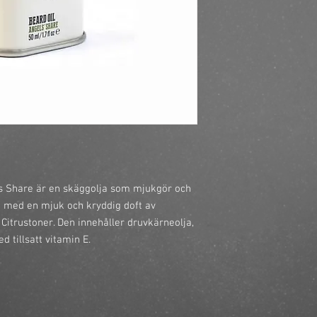
https://finestbrands.
oil-angels-share/?ref
s Share är en skäggolja som mjukgör och 
 med en mjuk och kryddig doft av 
Citrustoner. Den innehåller druvkärneolja, 
d tillsatt vitamin E.