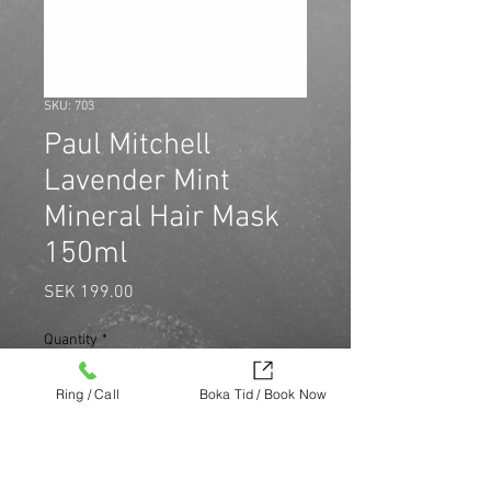
SKU: 703
Paul Mitchell
Lavender Mint
Mineral Hair Mask
150ml
Price
SEK 199.00
Quantity
*
Ring / Call
Boka Tid / Book Now
Reparerar torrt skadat hår. Intensiva 
inpackning, stärker och återfuktar. 