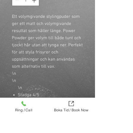
Ett volymgivande stylingpuder som 
ger ett matt och volymgivande 
resultat som håller länge. Power 
Powder ger volym till både tunt och 
tjockt hår utan att tynga ner. Perfekt 
för att styla frisyrer och 
uppsättningar och kan användas 
som alternativ till vax.

\n
\n
\n
Stadga 4/5
\n
Silica silylate ger volym och
Ring / Call
Boka Tid / Book Now
textur
\n
Oparfymerad