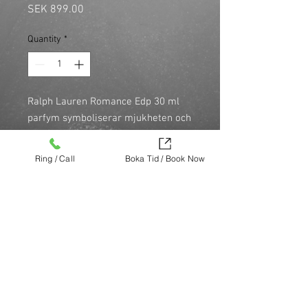
Price
SEK 899.00
Quantity
*
Ralph Lauren Romance Edp 30 ml
parfym symboliserar mjukheten och
femininiteten hos dagens
självmedvetna kvinna. En
Ring / Call
Boka Tid / Book Now
damparfym med en romantisk,
ungdomlig och lyxig doft som passar
perfekt för vardag och kväll.
Köp nu (via Finest brands.)
https://finestbrands.se/produkt/ralph-
lauren-romance-edp-30-ml/?
ref=mastercut
© Mastercut Sweden