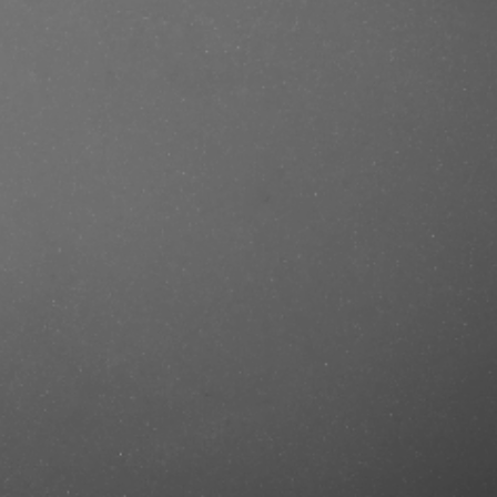
se/produkt/ref-dry-shampoo-204-
stercut