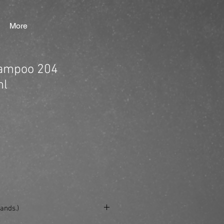
More
hampoo 204
ml
ands.)