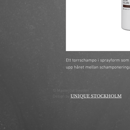
Ett torrschampo i sprayform som 
upp håret mellan schamponering
© Mastercut Sweden
UNIQUE STOCKHOLM
Design by