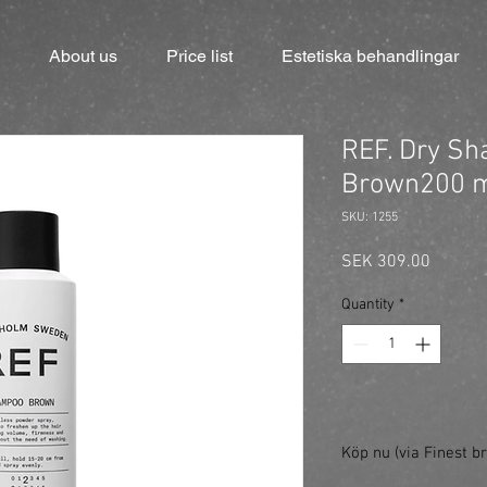
About us
Price list
Estetiska behandlingar
REF. Dry S
Brown200 
SKU: 1255
Price
SEK 309.00
Quantity
*
Köp nu (via Finest br