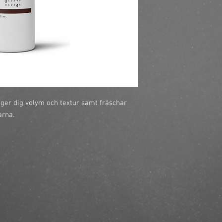
https://finestbrands.
brown200-ml/?ref=ma
ger dig volym och textur samt fräschar 
arna.