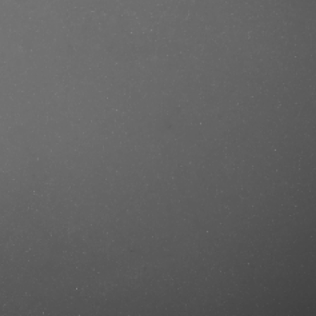
e/produkt/ref-hair-body-
=mastercut