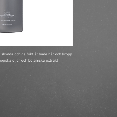
https://finestbrands.s
shampoo1000-ml/?ref
t skydda och ge fukt åt både hår och kropp. 
giska oljor och botaniska extrakt 