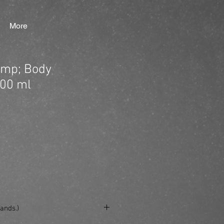
More
amp; Body
00 ml
ands.)