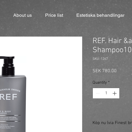
About us
Price list
Estetiska behandlingar
REF. Hair &
Shampoo10
SKU: 1267
Price
SEK 780.00
Quantity
*
Köp nu (via Finest br