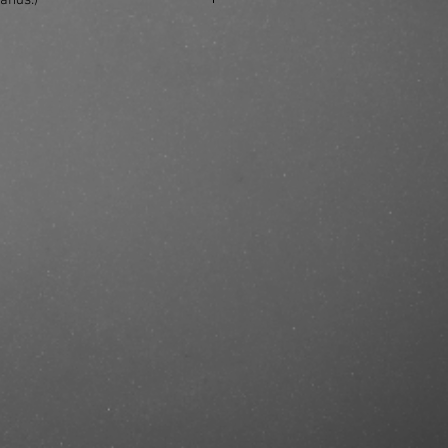
ands.)
e/produkt/ref-illuminate-colour-
ampoo-1000-ml/?ref=mastercut