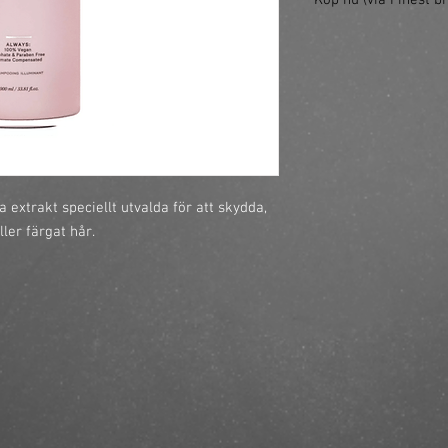
Köp nu (via Finest br
https://finestbrands.s
illuminate-colour-sh
extrakt speciellt utvalda för att skydda, 
ller färgat hår.