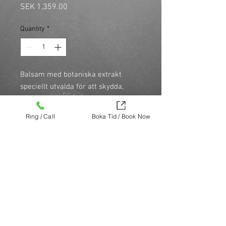
Price
SEK 1,359.00
Quantity
*
Balsam med botaniska extrakt 
speciellt utvalda för att skydda, 
stärka och ge fukt åt håret 
samtidigt som hårfärgen skyddas. 
Ring / Call
Boka Tid / Book Now
Absorberas snabbt och ger 
ordentligt med fukt och glans. Reder 
ut och gör håret mer lätthanterligt.
Köp nu (via Finest brands.)
https://finestbrands.se/produkt/ref-
intense-hydrate-duo/?ref=mastercut
© Mastercut Sweden