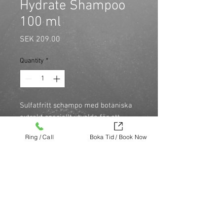
Hydrate Shampoo
100 ml
Price
SEK 209.00
Quantity
*
Sulfatfritt schampo med botaniska 
extrakt speciellt utvalda för att 
skydda, stärka och förse håret med 
Ring / Call
Boka Tid / Book Now
mjukgörande egenskaper. Rik på 
vitaminer som berikar håret med 
långvarig fukt och minskar 
frissighet.
Köp nu (via Finest brands.)