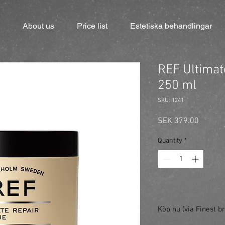
About us
Price list
Estetiska behandlingar
REF Ultimat
250 ml
SKU: 1241
Price
SEK 379.00
Quantity
*
Köp nu (via Finest br