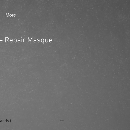
More
e Repair Masque
ands.)