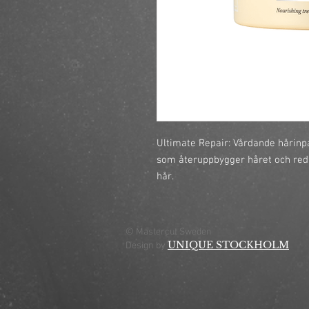
Ultimate Repair: Vårdande hårin
som återuppbygger håret och reduce
hår.
© Mastercut Sweden
UNIQUE STOCKHOLM
Design by