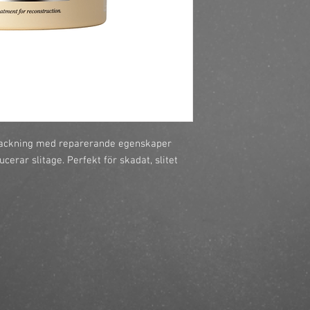
https://finestbrands.s
masque-250-ml/?ref=
packning med reparerande egenskaper 
rar slitage. Perfekt för skadat, slitet 