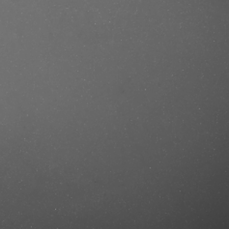
e/produkt/ref-ultimate-repair-
mastercut