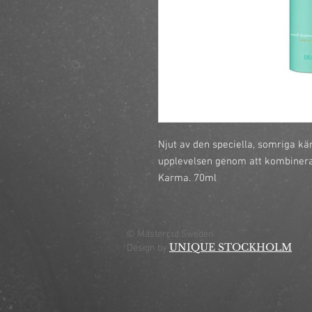
Njut av den speciella, somriga käns
upplevelsen genom att kombinera 
Karma. 70ml
© Mastercut Sweden
UNIQUE STOCKHOLM
Design by