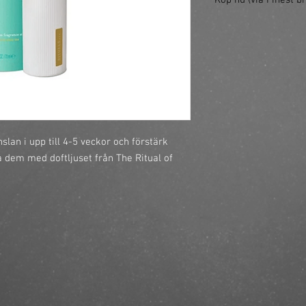
Köp nu (via Finest br
https://finestbrands.
fragrance-sticks-holy
ref=mastercut
lan i upp till 4-5 veckor och förstärk 
dem med doftljuset från The Ritual of 