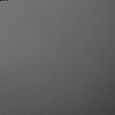
ands.)
se/produkt/rituals-karma-mini-
-lotus-white-tea-70ml/?