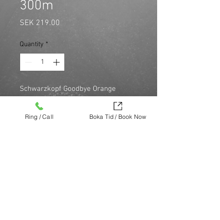
300m
Price
SEK 219.00
Quantity
*
Schwarzkopf Goodbye Orange 
Neutralizing Bonding Wash är ett 
högpigmenterat schampo som 
Ring / Call
Boka Tid / Book Now
snabbt neutraliserar oönskade 
orange och röda undertoner av 
mellanbrunt till mörkt blont hår.
Köp nu (via Finest brands.)
https://finestbrands.se/produkt/schwar
zkopf-goodbye-orange-300m/?
ref=mastercut