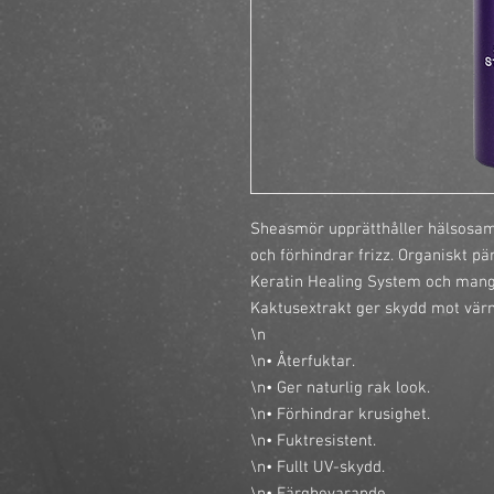
Sheasmör upprätthåller hälsosamma
och förhindrar frizz. Organiskt pä
Keratin Healing System och mangos
Kaktusextrakt ger skydd mot värme
\n

\n• Återfuktar.

\n• Ger naturlig rak look.

\n• Förhindrar krusighet.

\n• Fuktresistent.

\n• Fullt UV-skydd.
