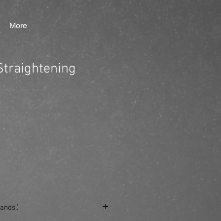
More
traightening
ands.)