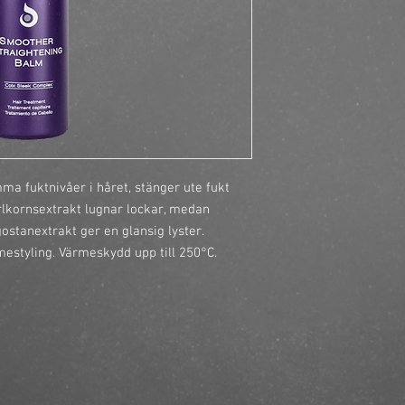
https://finestbrands.
balm/?ref=mastercut
 fuktnivåer i håret, stänger ute fukt 
rlkornsextrakt lugnar lockar, medan 
tanextrakt ger en glansig lyster. 
styling. Värmeskydd upp till 250°C.
