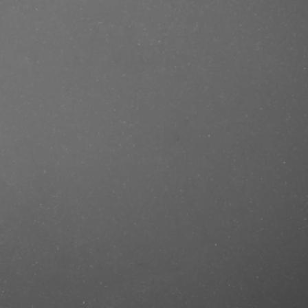
se/produkt/smoother-straightening-