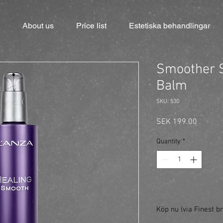
About us
Price list
Estetiska behandlingar
Smoother S
Balm
SKU: 530
Price
SEK 199.00
Quantity
*
Köp nu (via Finest br