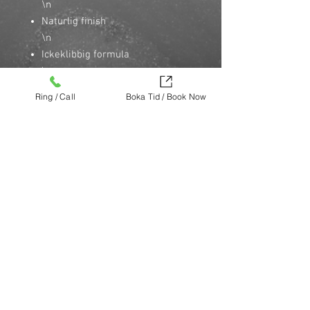
\n
Naturlig finish
\n
Ickeklibbig formula
\n
Fungerar bra i kombination med
Ring / Call
Boka Tid / Book Now
andra texturprodukter från
STMNT
\n
Passar som stöd vid klippning
\n
Nomad Barbers signaturdoft:
kryddor, lavendel och inslag av
trä
\n
Köp nu (via Finest brands.)
https://finestbrands.se/produkt/stmnt-