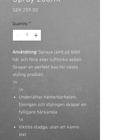
Price
SEK 259.00
Quantity
*
Användning: 
Spraya jämt på blött 
hår och föna eller lufttorka sedan. 
Skapar en perfekt bas för nästa 
styling produkt.

\n
\n
Underlättar hanterbarheten,
föningen och stylingen skapar en
fylligare hårkänsla
\n
Viktlös stadga, utan att känns
stel