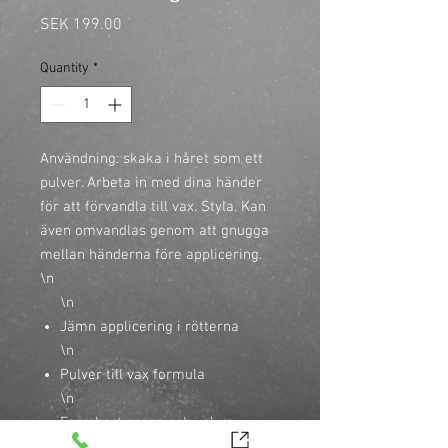
Price
SEK 199.00
Quantity
*
Användning: skaka i håret som ett 
pulver. Arbeta in med dina händer 
för att förvandla till vax. Styla. Kan 
även omvandlas genom att gnugga 
mellan händerna före applicering.

\n
\n
Jämn applicering i rötterna
\n
Pulver till vax formula
\n
Formbart grepp och volym
\n