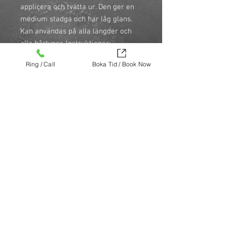
applicera och tvätta ur. Den ger en
medium stadga och har låg glans.
Kan användas på alla längder och
alla hårtyper. Instruktioner:
Applicera önskad mängd i
Ring / Call
Boka Tid / Book Now
handflatorna och arbeta in i fuktigt
eller torrt hår, styla efter önskemål.
För att återskapa din perfekta
grease-look, kom ihåg att tvätta ur
det på kvällen med The Dude Hair
and Body Wash. \n \n
\n
100 ml
Köp nu (via Finest brands.)
https://finestbrands.se/produkt/the-
dude-matt-cream-paste-100-ml/?