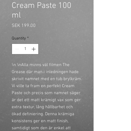
Cream Paste 100
ml
Price
SEK 199.00
Quantity
*
\n \nAlla minns väl filmen The
Grease där man i inledningen hade
skrivit namnet med en tub brylkräm.
Vi ville ta fram en perfekt Cream
Paste och precis som namnet säger
är det ett matt krämigt vax som ger
extra textur, lång hållbarhet och
ökad definiering. Denna krämiga
konsistens ger en matt finish,
samtidigt som den är enkel att