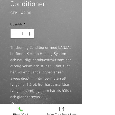
Conditioner
Price
SEK 149.00
Quantity
*
Thickening Conditioner med L’ANZAs 
berömda Keratin Healing System 
och naturligt bambuextrakt som ger 
otrolig volym och studs till fint, tunt 
hår. Volymgivande ingredienser 
avges djupt in i hårfibern utan att 
tynga ner håret. Ger håret märkbar 
fyllighet samtidigt som hårets hälsa 
och glans förnyas.

\n

\n• Ökar tjockleken med 60% med 
Ring / Call
Boka Tid / Book Now