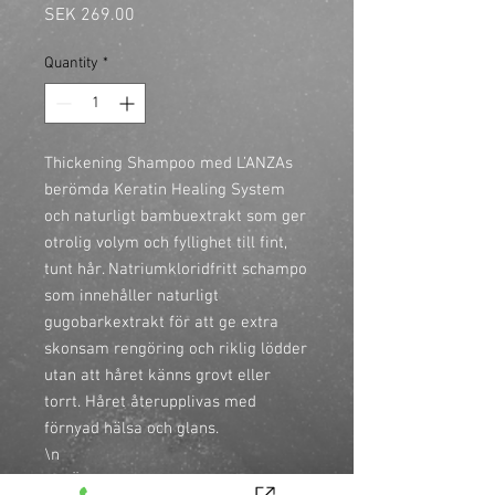
Price
SEK 269.00
Quantity
*
Thickening Shampoo med L’ANZAs 
berömda Keratin Healing System 
och naturligt bambuextrakt som ger 
otrolig volym och fyllighet till fint, 
tunt hår. Natriumkloridfritt schampo 
som innehåller naturligt 
gugobarkextrakt för att ge extra 
skonsam rengöring och riklig lödder 
utan att håret känns grovt eller 
torrt. Håret återupplivas med 
förnyad hälsa och glans.

\n

\n• Ökar tjockleken med 60% med 