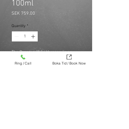
100ml
Price
SEK 759.00
Quantity
*
The Dreamer från Versace är en 
klassiker som har överraskande 
Ring / Call
Boka Tid / Book Now
noter som enbär och lilja. Det är en 
orientalisk doft med kryddigt 
inslag.100ml
Köp nu (via Finest brands.)
https://finestbrands.se/produkt/versac
e-the-dreamer-edt-100ml/?
ref=mastercut
© Mastercut Sweden
UNIQUE STOCKHOLM
Design by