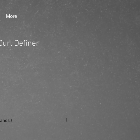
More
Curl Definer
ands.)
e/produkt/weightless-curl-definer/?