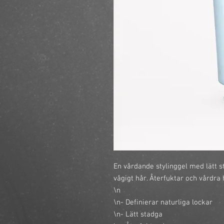
En vårdande stylinggel med lätt st
vågigt hår. Återfuktar och vårdra h
\n

\n- Definierar naturliga lockar

\n- Lätt stadga
