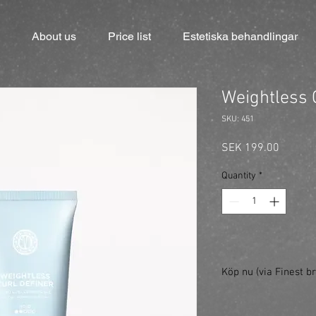
About us
Price list
Estetiska behandlingar
Weightless 
SKU: 451
Price
SEK 199.00
Quantity
*
Köp nu (via Finest br
https://finestbrands.s
ref=mastercut