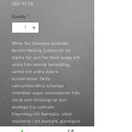
Price
SEK 99.00
Quantity
*
White Tea Shampoo använder 
Keratin Healing System för att 
stärka hår som har blivit svaga och 
sköra från kemisk behandling, 
värme och andra ålders-
acceleratorer. Detta 
natriumkloridfria schampo 
innehåller super-antioxidanter från 
vitt te som försiktigt tar bort 
skadliga fria radikaler. 
Fiberintegritet återställs, vilket 
resulterar i ett starkare, glansigare 
och hälsosammare hår.
